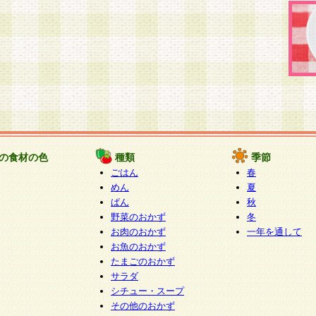
の食材の色
種類
季節
ごはん
春
めん
夏
ぱん
秋
野菜のおかず
冬
お肉のおかず
一年を通して
お魚のおかず
たまごのおかず
サラダ
シチュー・スープ
その他のおかず