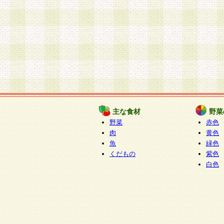
主な食材
野菜
野菜
赤色
肉
黄色
魚
緑色
くだもの
紫色
白色