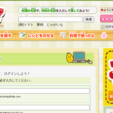
ようこ
(例)トマト 豚肉 じゃがいも
て、ログインしよう！
必ず入力してください。
cdefg@hijk.com