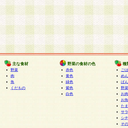
主な食材
野菜の食材の色
種
野菜
赤色
ご
肉
黄色
め
魚
緑色
ぱ
くだもの
紫色
野
白色
お
お
た
サ
シ
そ