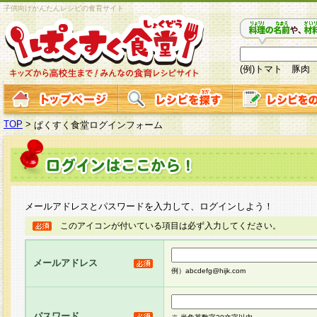
子供向けかんたんレシピの食育サイト
(例)トマト 豚肉
TOP
>
ぱくすく食堂ログインフォーム
メールアドレスとパスワードを入力して、ログインしよう！
このアイコンが付いている項目は必ず入力してください。
メールアドレス
例）abcdefg@hijk.com
パスワード