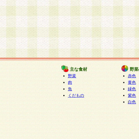
主な食材
野菜
野菜
赤色
肉
黄色
魚
緑色
くだもの
紫色
白色