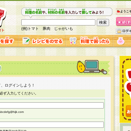
ようこ
(例)トマト 豚肉 じゃがいも
て、ログインしよう！
必ず入力してください。
cdefg@hijk.com