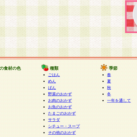
の食材の色
種類
季節
ごはん
春
めん
夏
ぱん
秋
野菜のおかず
冬
お肉のおかず
一年を通して
お魚のおかず
たまごのおかず
サラダ
シチュー・スープ
その他のおかず