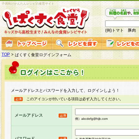
子供向けかんたんレシピの食育サイト
(例)トマト 豚肉
TOP
>
ぱくすく食堂ログインフォーム
メールアドレスとパスワードを入力して、ログインしよう！
このアイコンが付いている項目は必ず入力してください。
メールアドレス
例）abcdefg@hijk.com
パスワード