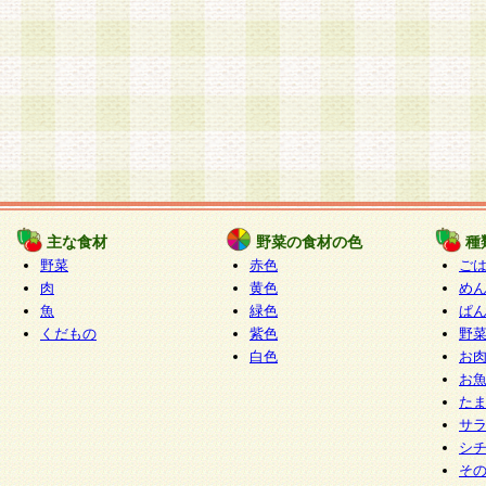
主な食材
野菜の食材の色
種
野菜
赤色
ご
肉
黄色
め
魚
緑色
ぱ
くだもの
紫色
野
白色
お
お
た
サ
シ
そ