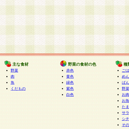
主な食材
野菜の食材の色
種
野菜
赤色
ご
肉
黄色
め
魚
緑色
ぱ
くだもの
紫色
野
白色
お
お
た
サ
シ
そ