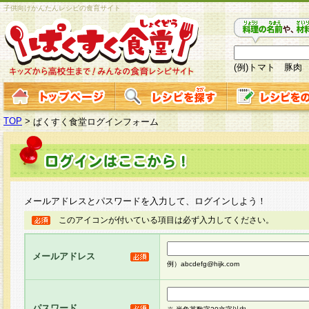
子供向けかんたんレシピの食育サイト
(例)トマト 豚肉
TOP
>
ぱくすく食堂ログインフォーム
メールアドレスとパスワードを入力して、ログインしよう！
このアイコンが付いている項目は必ず入力してください。
メールアドレス
例）abcdefg@hijk.com
パスワード