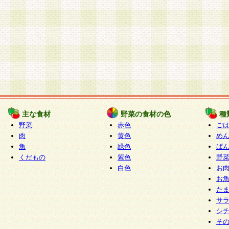
主な食材
野菜の食材の色
種
野菜
赤色
ご
肉
黄色
め
魚
緑色
ぱ
くだもの
紫色
野
白色
お
お
た
サ
シ
そ