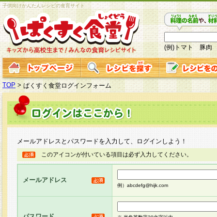
子供向けかんたんレシピの食育サイト
(例)トマト 豚肉
TOP
>
ぱくすく食堂ログインフォーム
メールアドレスとパスワードを入力して、ログインしよう！
このアイコンが付いている項目は必ず入力してください。
メールアドレス
例）abcdefg@hijk.com
パスワード