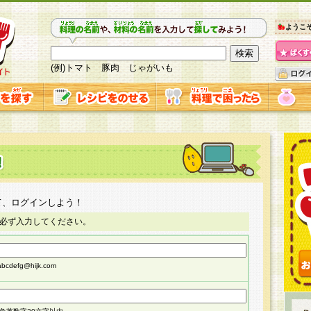
ようこ
(例)トマト 豚肉 じゃがいも
て、ログインしよう！
必ず入力してください。
cdefg@hijk.com