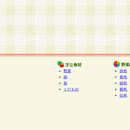
主な食材
野菜
野菜
赤色
肉
黄色
魚
緑色
くだもの
紫色
白色