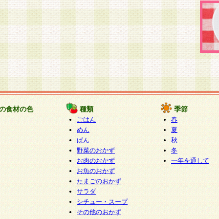
の食材の色
種類
季節
ごはん
春
めん
夏
ぱん
秋
野菜のおかず
冬
お肉のおかず
一年を通して
お魚のおかず
たまごのおかず
サラダ
シチュー・スープ
その他のおかず