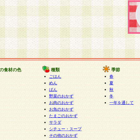
の食材の色
種類
季節
ごはん
春
めん
夏
ぱん
秋
野菜のおかず
冬
お肉のおかず
一年を通して
お魚のおかず
たまごのおかず
サラダ
シチュー・スープ
その他のおかず