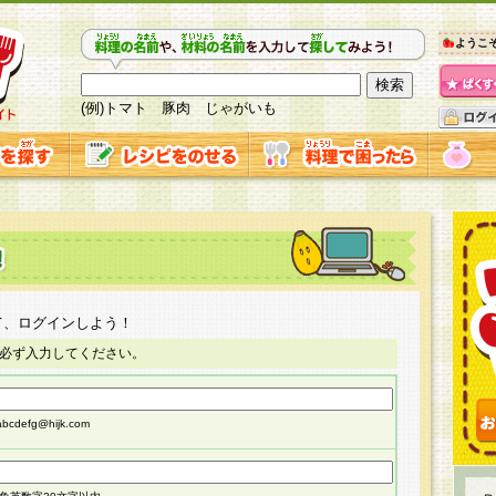
ようこ
(例)トマト 豚肉 じゃがいも
て、ログインしよう！
必ず入力してください。
cdefg@hijk.com