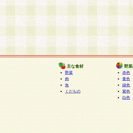
主な食材
野菜
野菜
赤色
肉
黄色
魚
緑色
くだもの
紫色
白色