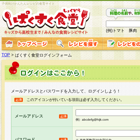
子供向けかんたんレシピの食育サイト
(例)トマト 豚肉
TOP
>
ぱくすく食堂ログインフォーム
メールアドレスとパスワードを入力して、ログインしよう！
このアイコンが付いている項目は必ず入力してください。
メールアドレス
例）abcdefg@hijk.com
パスワード