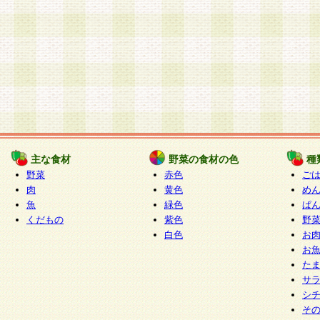
主な食材
野菜の食材の色
種
野菜
赤色
ご
肉
黄色
め
魚
緑色
ぱ
くだもの
紫色
野
白色
お
お
た
サ
シ
そ