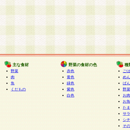
主な食材
野菜の食材の色
種
野菜
赤色
ご
肉
黄色
め
魚
緑色
ぱ
くだもの
紫色
野
白色
お
お
た
サ
シ
そ