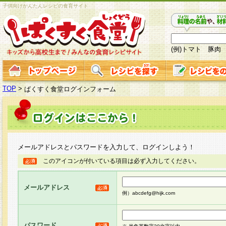
子供向けかんたんレシピの食育サイト
(例)トマト 豚肉
TOP
>
ぱくすく食堂ログインフォーム
メールアドレスとパスワードを入力して、ログインしよう！
このアイコンが付いている項目は必ず入力してください。
メールアドレス
例）abcdefg@hijk.com
パスワード