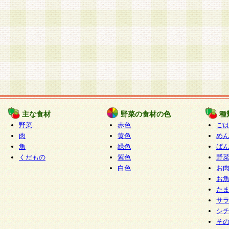
主な食材
野菜の食材の色
種
野菜
赤色
ご
肉
黄色
め
魚
緑色
ぱ
くだもの
紫色
野
白色
お
お
た
サ
シ
そ