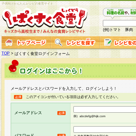
子供向けかんたんレシピの食育サイト
(例)トマト 豚肉
TOP
>
ぱくすく食堂ログインフォーム
メールアドレスとパスワードを入力して、ログインしよう！
このアイコンが付いている項目は必ず入力してください。
メールアドレス
例）abcdefg@hijk.com
パスワード