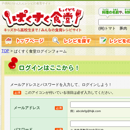
子供向けかんたんレシピの食育サイト
(例)トマト 豚肉
TOP
>
ぱくすく食堂ログインフォーム
メールアドレスとパスワードを入力して、ログインしよう！
このアイコンが付いている項目は必ず入力してください。
メールアドレス
例）abcdefg@hijk.com
パスワード