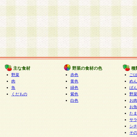
主な食材
野菜の食材の色
種
野菜
赤色
ご
肉
黄色
め
魚
緑色
ぱ
くだもの
紫色
野
白色
お
お
た
サ
シ
そ