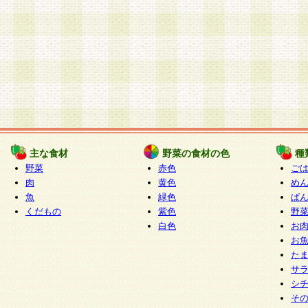
主な食材
野菜の食材の色
種
野菜
赤色
ご
肉
黄色
め
魚
緑色
ぱ
くだもの
紫色
野
白色
お
お
た
サ
シ
そ