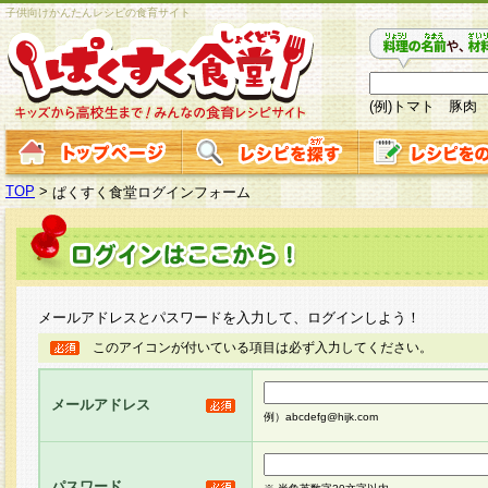
子供向けかんたんレシピの食育サイト
(例)トマト 豚肉
TOP
>
ぱくすく食堂ログインフォーム
メールアドレスとパスワードを入力して、ログインしよう！
このアイコンが付いている項目は必ず入力してください。
メールアドレス
例）abcdefg@hijk.com
パスワード