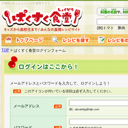
子供向けかんたんレシピの食育サイト
(例)トマト 豚肉
TOP
>
ぱくすく食堂ログインフォーム
メールアドレスとパスワードを入力して、ログインしよう！
このアイコンが付いている項目は必ず入力してください。
メールアドレス
例）abcdefg@hijk.com
パスワード