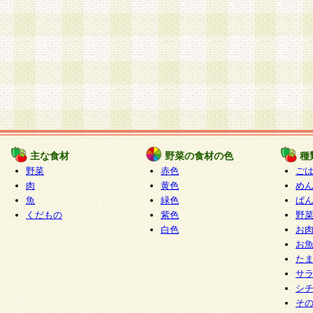
主な食材
野菜の食材の色
種
野菜
赤色
ご
肉
黄色
め
魚
緑色
ぱ
くだもの
紫色
野
白色
お
お
た
サ
シ
そ