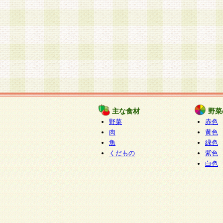
主な食材
野菜
野菜
赤色
肉
黄色
魚
緑色
くだもの
紫色
白色