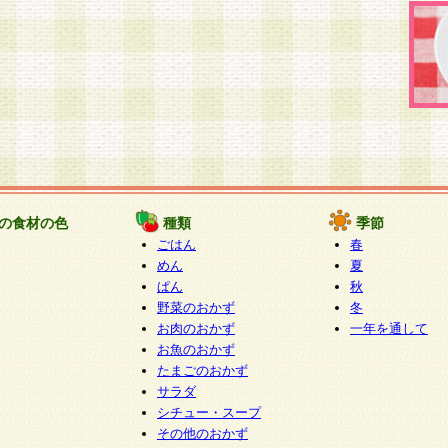
の食材の色
種類
季節
ごはん
春
めん
夏
ぱん
秋
野菜のおかず
冬
お肉のおかず
一年を通して
お魚のおかず
たまごのおかず
サラダ
シチュー・スープ
その他のおかず