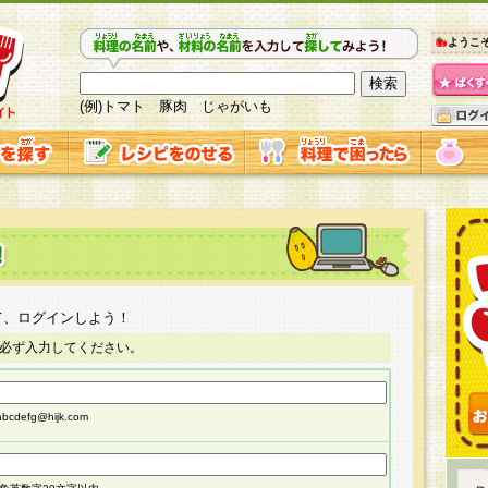
ようこ
(例)トマト 豚肉 じゃがいも
て、ログインしよう！
必ず入力してください。
cdefg@hijk.com