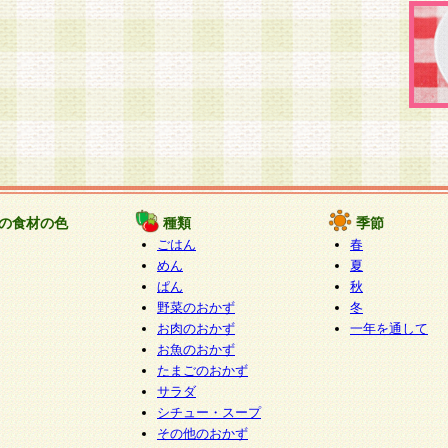
の食材の色
種類
季節
ごはん
春
めん
夏
ぱん
秋
野菜のおかず
冬
お肉のおかず
一年を通して
お魚のおかず
たまごのおかず
サラダ
シチュー・スープ
その他のおかず