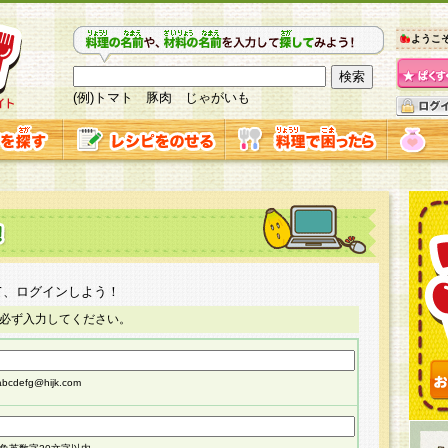
ようこ
(例)トマト 豚肉 じゃがいも
て、ログインしよう！
必ず入力してください。
cdefg@hijk.com