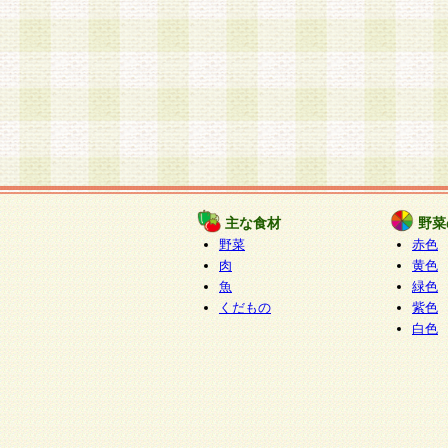
主な食材
野菜
野菜
赤色
肉
黄色
魚
緑色
くだもの
紫色
白色