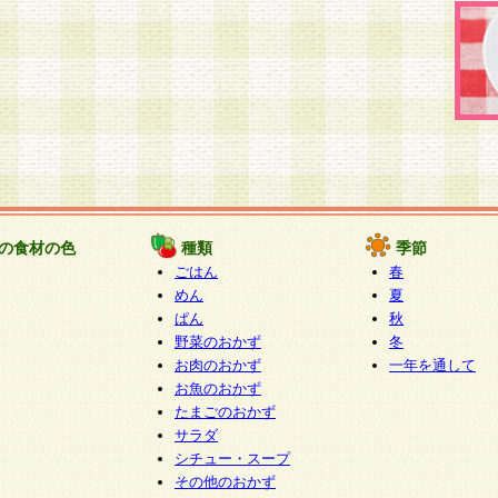
の食材の色
種類
季節
ごはん
春
めん
夏
ぱん
秋
野菜のおかず
冬
お肉のおかず
一年を通して
お魚のおかず
たまごのおかず
サラダ
シチュー・スープ
その他のおかず