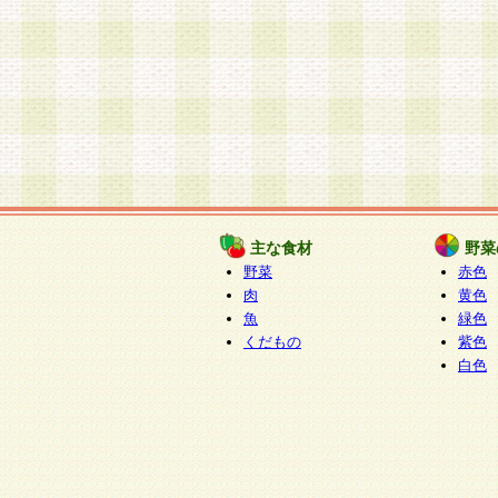
主な食材
野菜
野菜
赤色
肉
黄色
魚
緑色
くだもの
紫色
白色