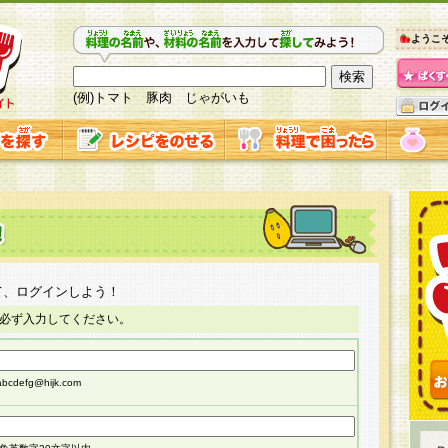
ようこ
(例)トマト 豚肉 じゃがいも
て、ログインしよう！
必ず入力してください。
cdefg@hijk.com