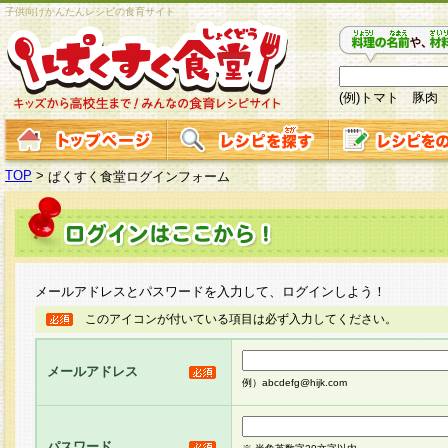
子供向けかんたんレシピの食育サイト
(例)トマト 豚肉
TOP
>
ぱくすく食堂ログインフォーム
メールアドレスとパスワードを入力して、ログインしよう！
このアイコンが付いている項目は必ず入力してください。
メールアドレス
例）abcdefg@hijk.com
パスワード