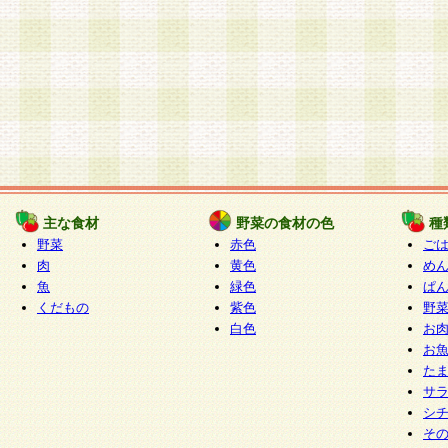
主な食材
野菜の食材の色
種
野菜
赤色
ご
肉
黄色
め
魚
緑色
ぱ
くだもの
紫色
野
白色
お
お
た
サ
シ
そ