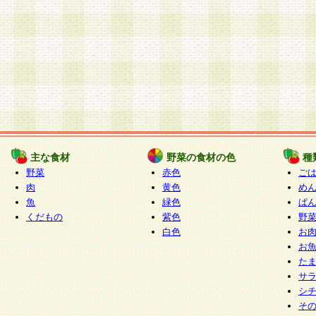
主な食材
野菜の食材の色
種
野菜
赤色
ご
肉
黄色
め
魚
緑色
ぱ
くだもの
紫色
野
白色
お
お
た
サ
シ
そ