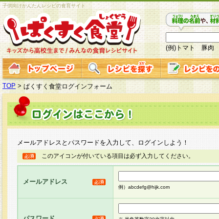
子供向けかんたんレシピの食育サイト
(例)トマト 豚肉
TOP
>
ぱくすく食堂ログインフォーム
メールアドレスとパスワードを入力して、ログインしよう！
このアイコンが付いている項目は必ず入力してください。
メールアドレス
例）abcdefg@hijk.com
パスワード