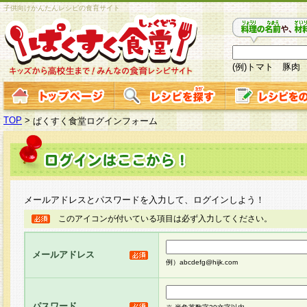
子供向けかんたんレシピの食育サイト
(例)トマト 豚肉
TOP
>
ぱくすく食堂ログインフォーム
メールアドレスとパスワードを入力して、ログインしよう！
このアイコンが付いている項目は必ず入力してください。
メールアドレス
例）abcdefg@hijk.com
パスワード