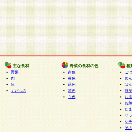
主な食材
野菜の食材の色
種
野菜
赤色
ご
肉
黄色
め
魚
緑色
ぱ
くだもの
紫色
野
白色
お
お
た
サ
シ
そ