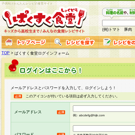
子供向けかんたんレシピの食育サイト
(例)トマト 豚肉
TOP
>
ぱくすく食堂ログインフォーム
メールアドレスとパスワードを入力して、ログインしよう！
このアイコンが付いている項目は必ず入力してください。
メールアドレス
例）abcdefg@hijk.com
パスワード