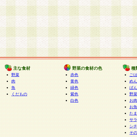
主な食材
野菜の食材の色
種
野菜
赤色
ご
肉
黄色
め
魚
緑色
ぱ
くだもの
紫色
野
白色
お
お
た
サ
シ
そ