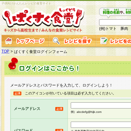
子供向けかんたんレシピの食育サイト
(例)トマト 豚肉
TOP
>
ぱくすく食堂ログインフォーム
メールアドレスとパスワードを入力して、ログインしよう！
このアイコンが付いている項目は必ず入力してください。
メールアドレス
例）abcdefg@hijk.com
パスワード