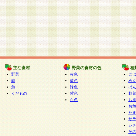
主な食材
野菜の食材の色
種
野菜
赤色
ご
肉
黄色
め
魚
緑色
ぱ
くだもの
紫色
野
白色
お
お
た
サ
シ
そ