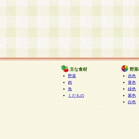
主な食材
野菜
野菜
赤色
肉
黄色
魚
緑色
くだもの
紫色
白色