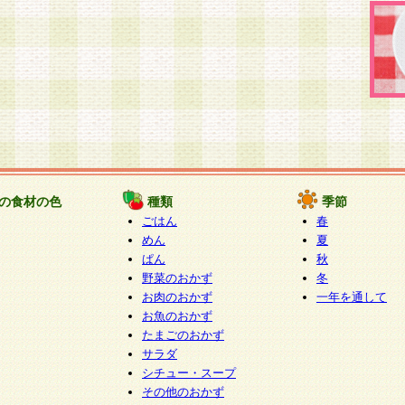
の食材の色
種類
季節
ごはん
春
めん
夏
ぱん
秋
野菜のおかず
冬
お肉のおかず
一年を通して
お魚のおかず
たまごのおかず
サラダ
シチュー・スープ
その他のおかず