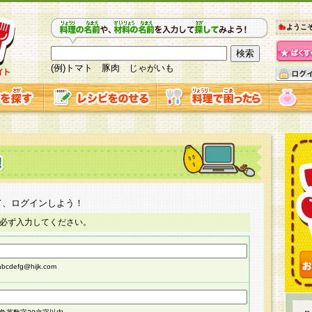
ようこ
(例)トマト 豚肉 じゃがいも
て、ログインしよう！
必ず入力してください。
cdefg@hijk.com