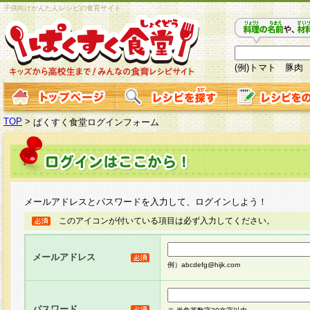
子供向けかんたんレシピの食育サイト
(例)トマト 豚肉
TOP
>
ぱくすく食堂ログインフォーム
メールアドレスとパスワードを入力して、ログインしよう！
このアイコンが付いている項目は必ず入力してください。
メールアドレス
例）abcdefg@hijk.com
パスワード