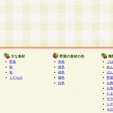
主な食材
野菜の食材の色
種
野菜
赤色
ご
肉
黄色
め
魚
緑色
ぱ
くだもの
紫色
野
白色
お
お
た
サ
シ
そ