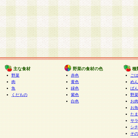
主な食材
野菜の食材の色
種
野菜
赤色
ご
肉
黄色
め
魚
緑色
ぱ
くだもの
紫色
野
白色
お
お
た
サ
シ
そ