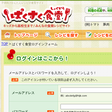
子供向けかんたんレシピの食育サイト
(例)トマト 豚肉
TOP
>
ぱくすく食堂ログインフォーム
メールアドレスとパスワードを入力して、ログインしよう！
このアイコンが付いている項目は必ず入力してください。
メールアドレス
例）abcdefg@hijk.com
パスワード