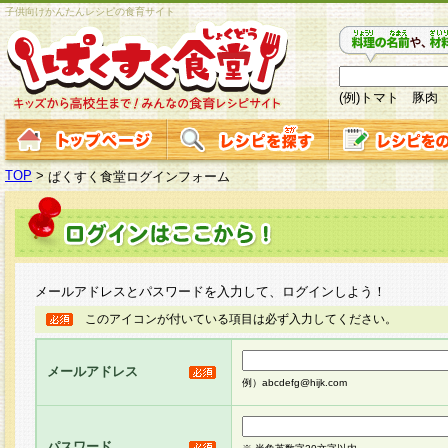
子供向けかんたんレシピの食育サイト
(例)トマト 豚肉
TOP
>
ぱくすく食堂ログインフォーム
メールアドレスとパスワードを入力して、ログインしよう！
このアイコンが付いている項目は必ず入力してください。
メールアドレス
例）abcdefg@hijk.com
パスワード