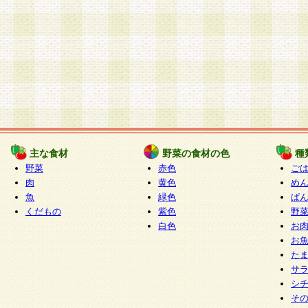
主な食材
野菜の食材の色
種
野菜
赤色
ご
肉
黄色
め
魚
緑色
ぱ
くだもの
紫色
野
白色
お
お
た
サ
シ
そ