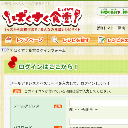
子供向けかんたんレシピの食育サイト
(例)トマト 豚肉
TOP
>
ぱくすく食堂ログインフォーム
メールアドレスとパスワードを入力して、ログインしよう！
このアイコンが付いている項目は必ず入力してください。
メールアドレス
例）abcdefg@hijk.com
パスワード