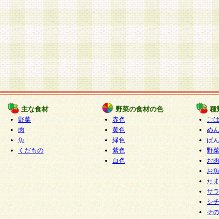
主な食材
野菜の食材の色
種
野菜
赤色
ご
肉
黄色
め
魚
緑色
ぱ
くだもの
紫色
野
白色
お
お
た
サ
シ
そ