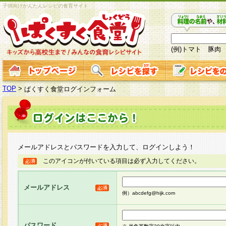
子供向けかんたんレシピの食育サイト
(例)トマト 豚肉
TOP
>
ぱくすく食堂ログインフォーム
メールアドレスとパスワードを入力して、ログインしよう！
このアイコンが付いている項目は必ず入力してください。
メールアドレス
例）abcdefg@hijk.com
パスワード