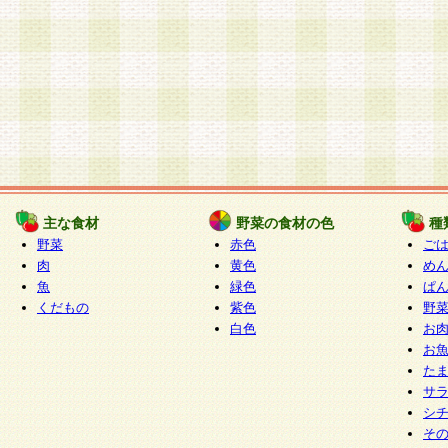
主な食材
野菜の食材の色
種
野菜
赤色
ご
肉
黄色
め
魚
緑色
ぱ
くだもの
紫色
野
白色
お
お
た
サ
シ
そ