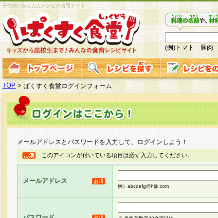
子供向けかんたんレシピの食育サイト
(例)トマト 豚肉
TOP
>
ぱくすく食堂ログインフォーム
メールアドレスとパスワードを入力して、ログインしよう！
このアイコンが付いている項目は必ず入力してください。
メールアドレス
例）abcdefg@hijk.com
パスワード