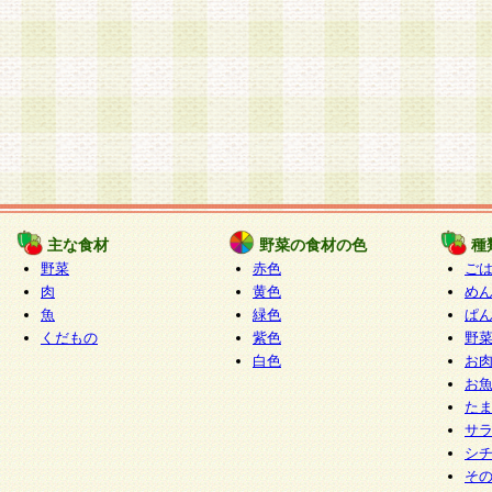
主な食材
野菜の食材の色
種
野菜
赤色
ご
肉
黄色
め
魚
緑色
ぱ
くだもの
紫色
野
白色
お
お
た
サ
シ
そ