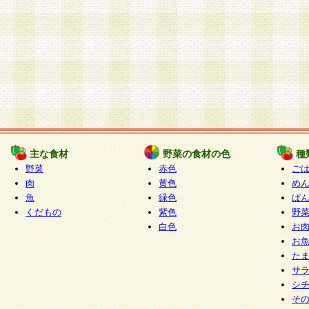
主な食材
野菜の食材の色
種
野菜
赤色
ご
肉
黄色
め
魚
緑色
ぱ
くだもの
紫色
野
白色
お
お
た
サ
シ
そ