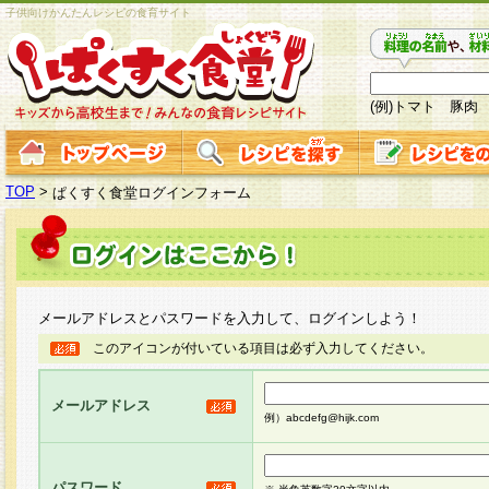
子供向けかんたんレシピの食育サイト
(例)トマト 豚肉
TOP
>
ぱくすく食堂ログインフォーム
メールアドレスとパスワードを入力して、ログインしよう！
このアイコンが付いている項目は必ず入力してください。
メールアドレス
例）abcdefg@hijk.com
パスワード