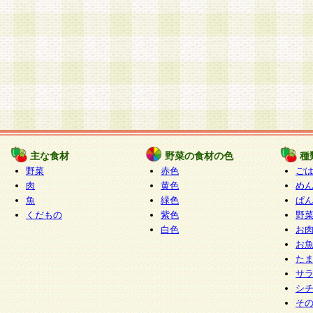
主な食材
野菜の食材の色
種
野菜
赤色
ご
肉
黄色
め
魚
緑色
ぱ
くだもの
紫色
野
白色
お
お
た
サ
シ
そ