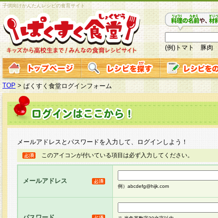
子供向けかんたんレシピの食育サイト
(例)トマト 豚肉
TOP
>
ぱくすく食堂ログインフォーム
メールアドレスとパスワードを入力して、ログインしよう！
このアイコンが付いている項目は必ず入力してください。
メールアドレス
例）abcdefg@hijk.com
パスワード