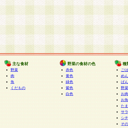
主な食材
野菜の食材の色
種
野菜
赤色
ご
肉
黄色
め
魚
緑色
ぱ
くだもの
紫色
野
白色
お
お
た
サ
シ
そ