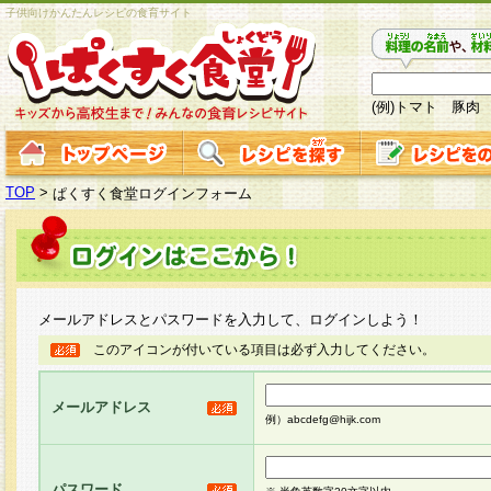
子供向けかんたんレシピの食育サイト
(例)トマト 豚肉
TOP
>
ぱくすく食堂ログインフォーム
メールアドレスとパスワードを入力して、ログインしよう！
このアイコンが付いている項目は必ず入力してください。
メールアドレス
例）abcdefg@hijk.com
パスワード