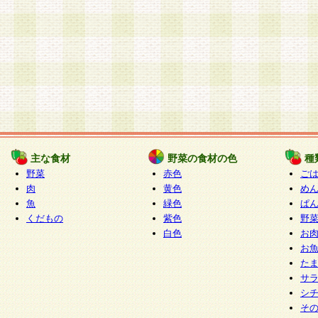
主な食材
野菜の食材の色
種
野菜
赤色
ご
肉
黄色
め
魚
緑色
ぱ
くだもの
紫色
野
白色
お
お
た
サ
シ
そ