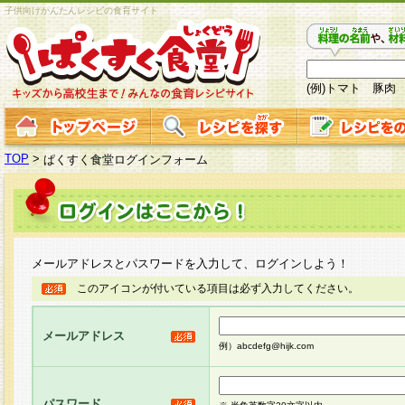
子供向けかんたんレシピの食育サイト
(例)トマト 豚肉
TOP
>
ぱくすく食堂ログインフォーム
メールアドレスとパスワードを入力して、ログインしよう！
このアイコンが付いている項目は必ず入力してください。
メールアドレス
例）abcdefg@hijk.com
パスワード