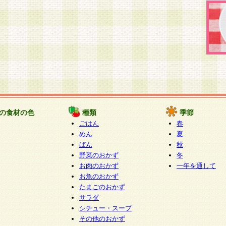
の食材の色
種類
季節
ごはん
春
めん
夏
ぱん
秋
野菜のおかず
冬
お肉のおかず
一年を通して
お魚のおかず
たまごのおかず
サラダ
シチュー・スープ
その他のおかず