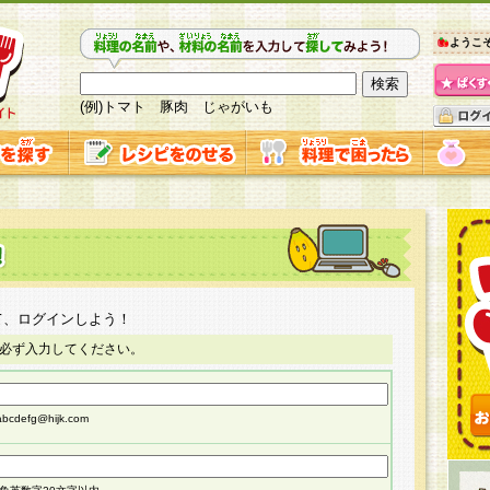
ようこ
(例)トマト 豚肉 じゃがいも
て、ログインしよう！
必ず入力してください。
cdefg@hijk.com