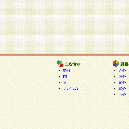
主な食材
野菜
野菜
赤色
肉
黄色
魚
緑色
くだもの
紫色
白色