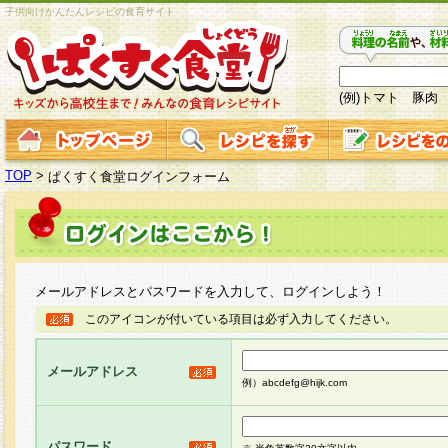
子供向けかんたんレシピの食育サイト
(例)トマト 豚肉
TOP
>
ぱくすく食堂ログインフォーム
メールアドレスとパスワードを入力して、ログインしよう！
このアイコンが付いている項目は必ず入力してください。
メールアドレス
例）abcdefg@hijk.com
パスワード