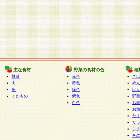
主な食材
野菜の食材の色
種
野菜
赤色
ご
肉
黄色
め
魚
緑色
ぱ
くだもの
紫色
野
白色
お
お
た
サ
シ
そ