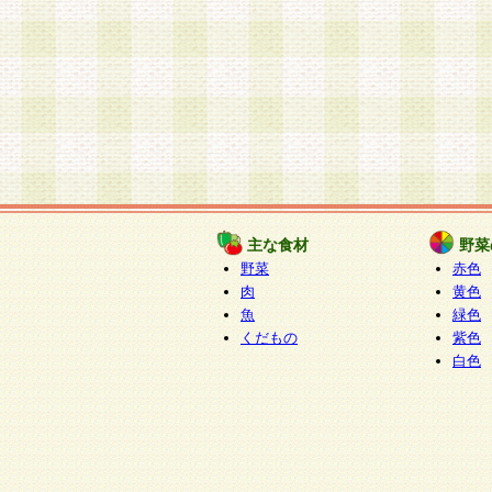
主な食材
野菜
野菜
赤色
肉
黄色
魚
緑色
くだもの
紫色
白色