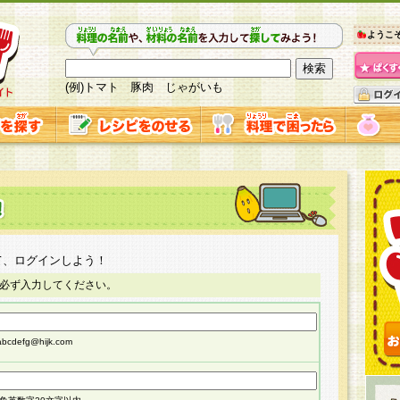
ようこ
(例)トマト 豚肉 じゃがいも
て、ログインしよう！
必ず入力してください。
cdefg@hijk.com