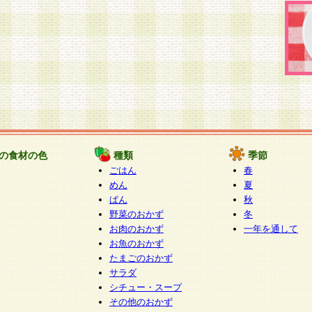
の食材の色
種類
季節
ごはん
春
めん
夏
ぱん
秋
野菜のおかず
冬
お肉のおかず
一年を通して
お魚のおかず
たまごのおかず
サラダ
シチュー・スープ
その他のおかず