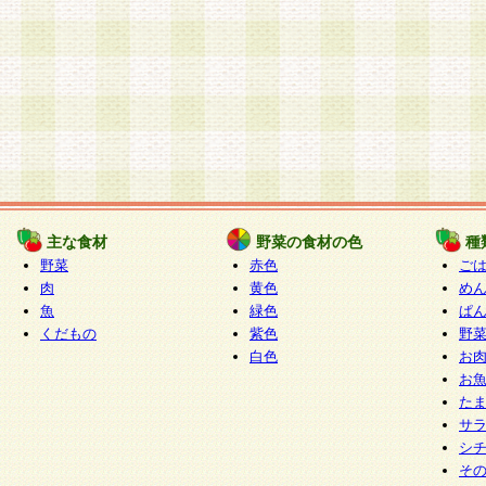
主な食材
野菜の食材の色
種
野菜
赤色
ご
肉
黄色
め
魚
緑色
ぱ
くだもの
紫色
野
白色
お
お
た
サ
シ
そ