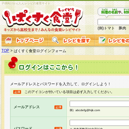
子供向けかんたんレシピの食育サイト
(例)トマト 豚肉
TOP
>
ぱくすく食堂ログインフォーム
メールアドレスとパスワードを入力して、ログインしよう！
このアイコンが付いている項目は必ず入力してください。
メールアドレス
例）abcdefg@hijk.com
パスワード