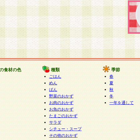
の食材の色
種類
季節
ごはん
春
めん
夏
ぱん
秋
野菜のおかず
冬
お肉のおかず
一年を通して
お魚のおかず
たまごのおかず
サラダ
シチュー・スープ
その他のおかず