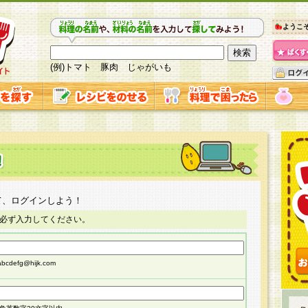
ようこ
(例)トマト 豚肉 じゃがいも
て、ログインしよう！
必ず入力してください。
cdefg@hijk.com