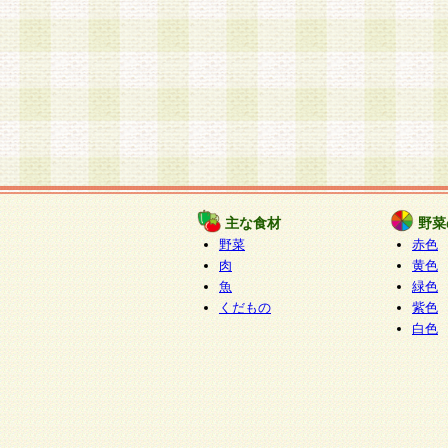
主な食材
野菜
野菜
赤色
肉
黄色
魚
緑色
くだもの
紫色
白色