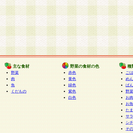
主な食材
野菜の食材の色
種
野菜
赤色
ご
肉
黄色
め
魚
緑色
ぱ
くだもの
紫色
野
白色
お
お
た
サ
シ
そ