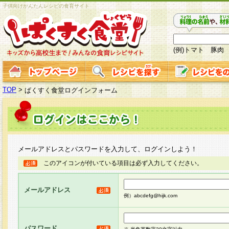
子供向けかんたんレシピの食育サイト
(例)トマト 豚肉
TOP
>
ぱくすく食堂ログインフォーム
メールアドレスとパスワードを入力して、ログインしよう！
このアイコンが付いている項目は必ず入力してください。
メールアドレス
例）abcdefg@hijk.com
パスワード