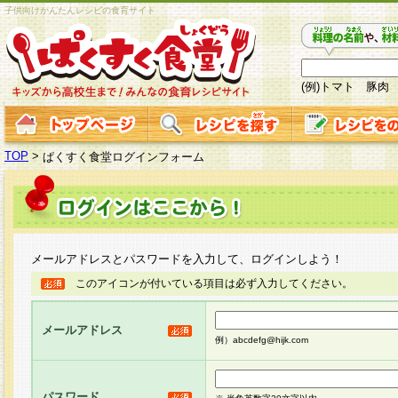
子供向けかんたんレシピの食育サイト
(例)トマト 豚肉
TOP
>
ぱくすく食堂ログインフォーム
メールアドレスとパスワードを入力して、ログインしよう！
このアイコンが付いている項目は必ず入力してください。
メールアドレス
例）abcdefg@hijk.com
パスワード