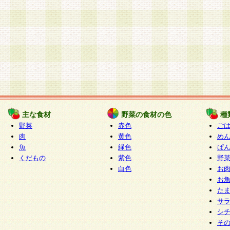
主な食材
野菜の食材の色
種
野菜
赤色
ご
肉
黄色
め
魚
緑色
ぱ
くだもの
紫色
野
白色
お
お
た
サ
シ
そ