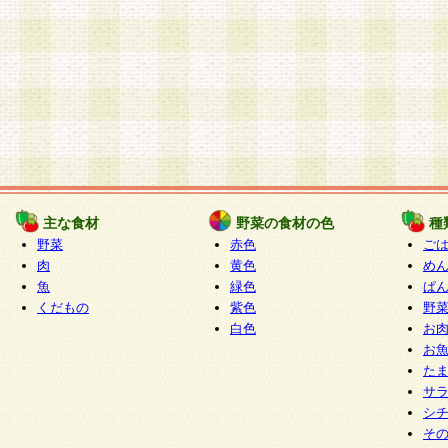
主な食材
野菜の食材の色
種
野菜
赤色
ご
肉
黄色
め
魚
緑色
ぱ
くだもの
紫色
野
白色
お
お
た
サ
シ
そ