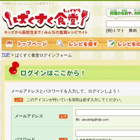
子供向けかんたんレシピの食育サイト
(例)トマト 豚肉
TOP
>
ぱくすく食堂ログインフォーム
メールアドレスとパスワードを入力して、ログインしよう！
このアイコンが付いている項目は必ず入力してください。
メールアドレス
例）abcdefg@hijk.com
パスワード