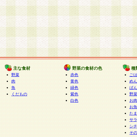
主な食材
野菜の食材の色
種
野菜
赤色
ご
肉
黄色
め
魚
緑色
ぱ
くだもの
紫色
野
白色
お
お
た
サ
シ
そ