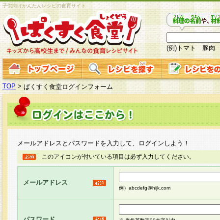
子供向けかんたんレシピの食育サイト
(例)トマト 豚肉
TOP
>
ぱくすく食堂ログインフォーム
メールアドレスとパスワードを入力して、ログインしよう！
このアイコンが付いている項目は必ず入力してください。
メールアドレス
例）abcdefg@hijk.com
パスワード