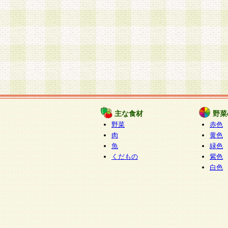
主な食材
野菜
野菜
赤色
肉
黄色
魚
緑色
くだもの
紫色
白色