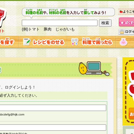
ようこ
(例)トマト 豚肉 じゃがいも
て、ログインしよう！
必ず入力してください。
cdefg@hijk.com