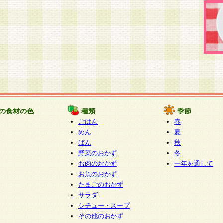
の食材の色
種類
季節
ごはん
春
めん
夏
ぱん
秋
野菜のおかず
冬
お肉のおかず
一年を通して
お魚のおかず
たまごのおかず
サラダ
シチュー・スープ
その他のおかず