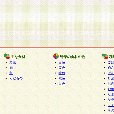
主な食材
野菜の食材の色
種
野菜
赤色
ご
肉
黄色
め
魚
緑色
ぱ
くだもの
紫色
野
白色
お
お
た
サ
シ
そ