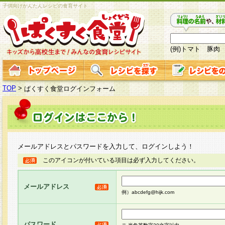
子供向けかんたんレシピの食育サイト
(例)トマト 豚肉
TOP
>
ぱくすく食堂ログインフォーム
メールアドレスとパスワードを入力して、ログインしよう！
このアイコンが付いている項目は必ず入力してください。
メールアドレス
例）abcdefg@hijk.com
パスワード