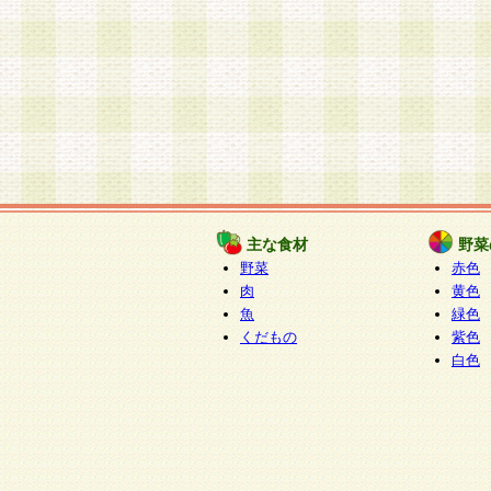
主な食材
野菜
野菜
赤色
肉
黄色
魚
緑色
くだもの
紫色
白色