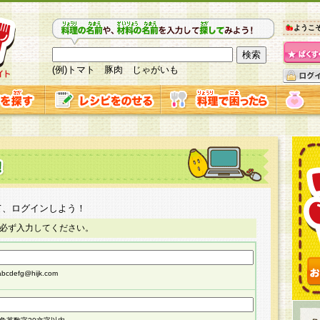
ようこ
(例)トマト 豚肉 じゃがいも
て、ログインしよう！
必ず入力してください。
cdefg@hijk.com