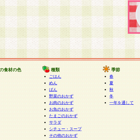
の食材の色
種類
季節
ごはん
春
めん
夏
ぱん
秋
野菜のおかず
冬
お肉のおかず
一年を通して
お魚のおかず
たまごのおかず
サラダ
シチュー・スープ
その他のおかず