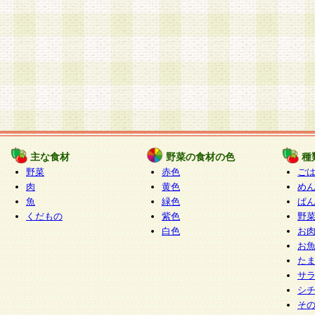
主な食材
野菜の食材の色
種
野菜
赤色
ご
肉
黄色
め
魚
緑色
ぱ
くだもの
紫色
野
白色
お
お
た
サ
シ
そ