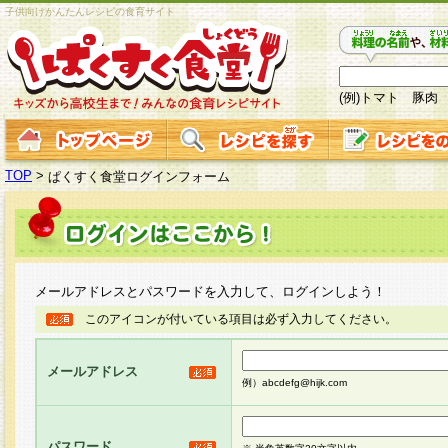
子供向けかんたんレシピの食育サイト
(例)トマト 豚肉
TOP
>
ぱくすく食堂ログインフォーム
メールアドレスとパスワードを入力して、ログインしよう！
このアイコンが付いている項目は必ず入力してください。
メールアドレス
例）abcdefg@hijk.com
パスワード