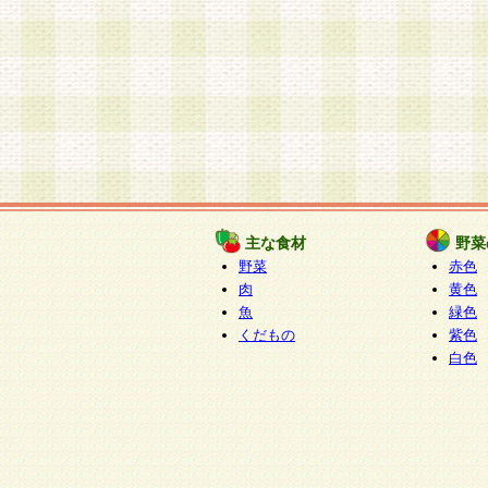
主な食材
野菜
野菜
赤色
肉
黄色
魚
緑色
くだもの
紫色
白色