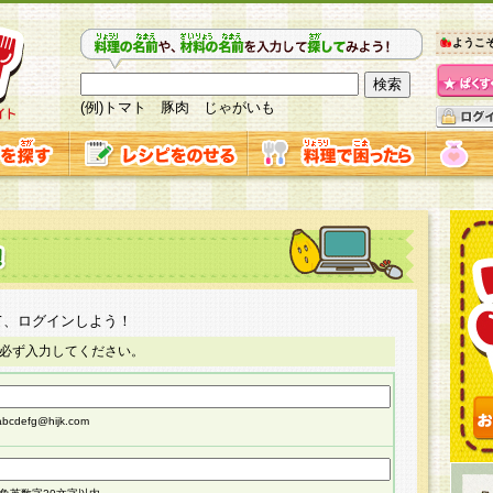
ようこ
(例)トマト 豚肉 じゃがいも
て、ログインしよう！
必ず入力してください。
cdefg@hijk.com