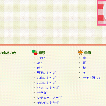
の食材の色
種類
季節
ごはん
春
めん
夏
ぱん
秋
野菜のおかず
冬
お肉のおかず
一年を通して
お魚のおかず
たまごのおかず
サラダ
シチュー・スープ
その他のおかず