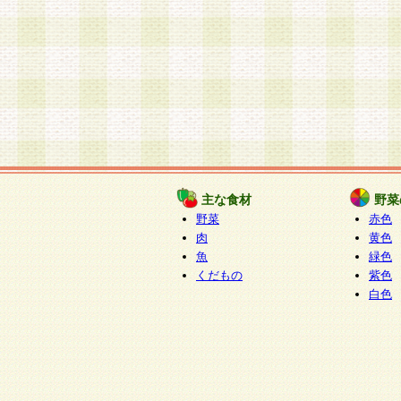
主な食材
野菜
野菜
赤色
肉
黄色
魚
緑色
くだもの
紫色
白色