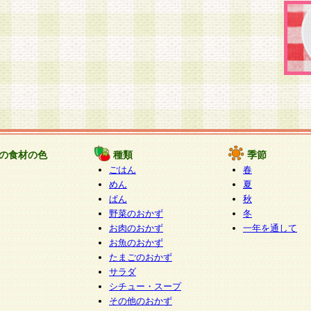
の食材の色
種類
季節
ごはん
春
めん
夏
ぱん
秋
野菜のおかず
冬
お肉のおかず
一年を通して
お魚のおかず
たまごのおかず
サラダ
シチュー・スープ
その他のおかず