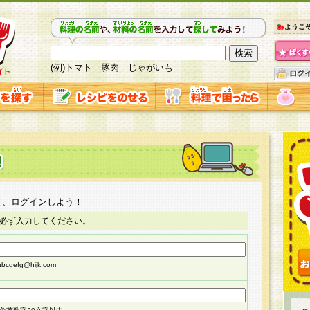
ようこ
(例)トマト 豚肉 じゃがいも
て、ログインしよう！
必ず入力してください。
cdefg@hijk.com