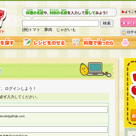
ようこ
(例)トマト 豚肉 じゃがいも
て、ログインしよう！
必ず入力してください。
cdefg@hijk.com