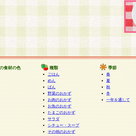
の食材の色
種類
季節
ごはん
春
めん
夏
ぱん
秋
野菜のおかず
冬
お肉のおかず
一年を通して
お魚のおかず
たまごのおかず
サラダ
シチュー・スープ
その他のおかず