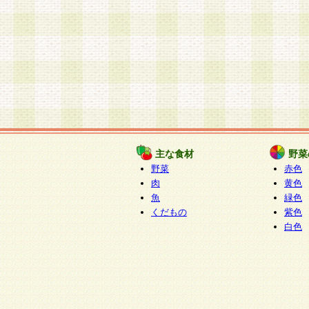
主な食材
野菜
野菜
赤色
肉
黄色
魚
緑色
くだもの
紫色
白色