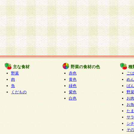
主な食材
野菜の食材の色
種
野菜
赤色
ご
肉
黄色
め
魚
緑色
ぱ
くだもの
紫色
野
白色
お
お
た
サ
シ
そ