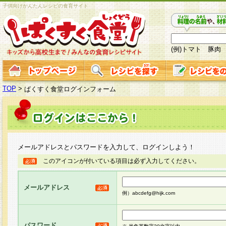
子供向けかんたんレシピの食育サイト
(例)トマト 豚肉
TOP
>
ぱくすく食堂ログインフォーム
メールアドレスとパスワードを入力して、ログインしよう！
このアイコンが付いている項目は必ず入力してください。
メールアドレス
例）abcdefg@hijk.com
パスワード